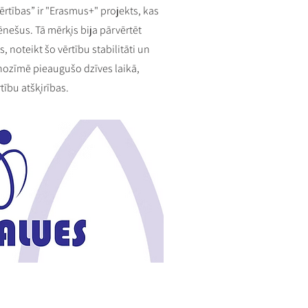
vērtības” ir "Erasmus+" projekts, kas
ēnešus. Tā mērķis bija pārvērtēt
s, noteikt šo vērtību stabilitāti un
 nozīmē pieaugušo dzīves laikā,
ību atšķirības.