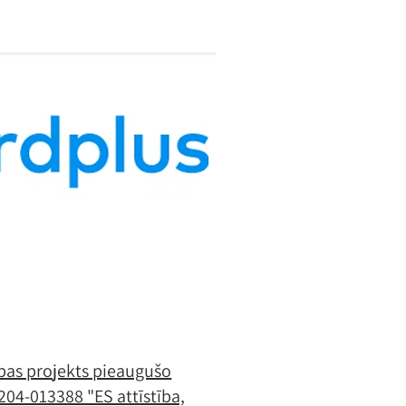
bas projekts pieaugušo
204-013388 "ES attīstība,