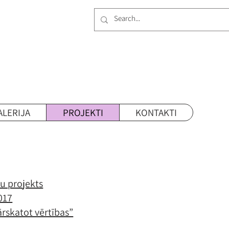
ALERIJA
PROJEKTI
KONTAKTI
u projekts
017
ārskatot vērtības”