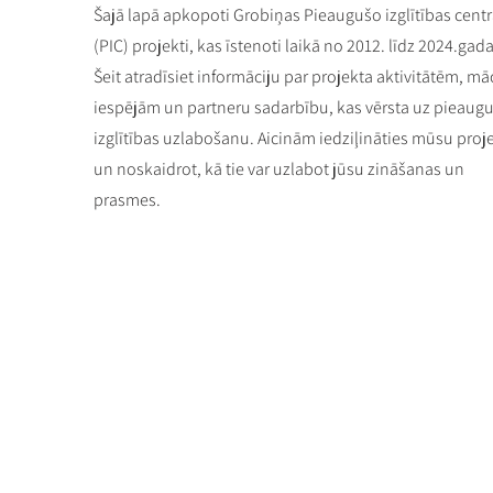
Šajā lapā apkopoti Grobiņas Pieaugušo izglītības centr
(PIC) projekti, kas īstenoti laikā no 2012. līdz 2024.gad
Šeit atradīsiet informāciju par projekta aktivitātēm, mā
iespējām un partneru sadarbību, kas vērsta uz pieaug
izglītības uzlabošanu. Aicinām iedziļināties mūsu proj
un noskaidrot, kā tie var uzlabot jūsu zināšanas un
prasmes.