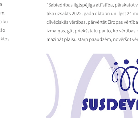
a
“Sabiedrības ilgtspējīga attīstība, pārskatot 
am.
tika uzsākts 2022. gada oktobrī un ilgst 24 m
cību
cilvēciskās vērtības, pārvērtēt Eiropas vērtība
ušo
izmaiņas, gūt priekšstatu par to, ko vērtības
ektos
mazināt plaisu starp paaudzēm, novēršot vērt