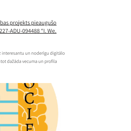
ības projekts pieaugušo
A227-ADU-094488 “I. We.
 interesantu un noderīgu digitālo
ntot dažāda vecuma un profila