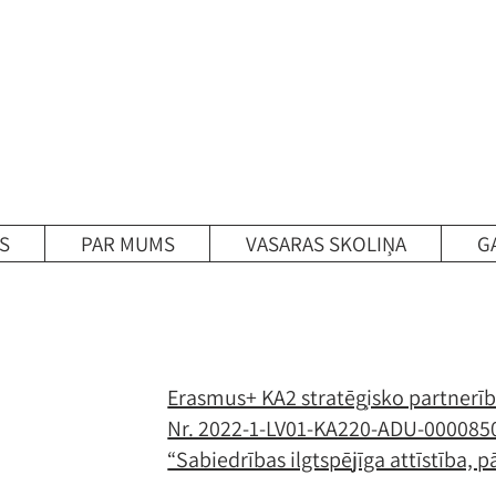
S
PAR MUMS
VASARAS SKOLIŅA
G
Erasmus+ KA2 stratēģisko partnerīb
Nr. 2022-1-LV01-KA220-ADU-000085
“Sabiedrības ilgtspējīga attīstība, p