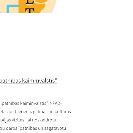
īpatnības kaimiņvalstīs"
 īpatnības kaimiņvalstīs”, NPAD-
ētas pedagogu izglītības un kultūras
pējas vizītes, lai noskaidrotu
ntru darba īpatnības un sagatavotu