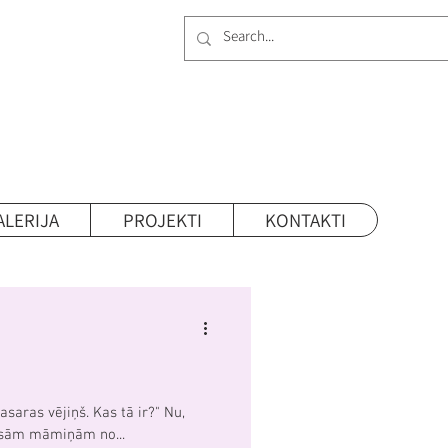
ALERIJA
PROJEKTI
KONTAKTI
asaras vējiņš. Kas tā ir?" Nu,
veicieni visām māmiņām no...