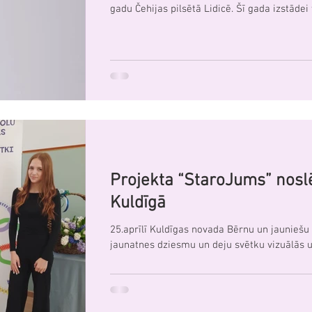
gadu Čehijas pilsētā Lidicē. Šī gada izstādei ti
Projekta “StaroJums” no
Kuldīgā
25.aprīlī Kuldīgas novada Bērnu un jauniešu 
jaunatnes dziesmu un deju svētku vizuālās un 