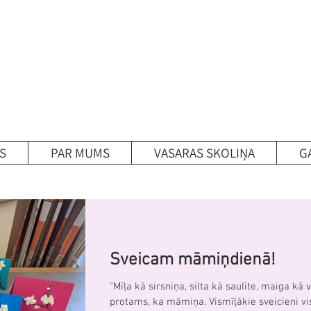
S
PAR MUMS
VASARAS SKOLIŅA
G
Sveicam māmiņdienā!
"Mīļa kā sirsniņa, silta kā saulīte, maiga kā v
protams, ka māmiņa. Vismīļākie s