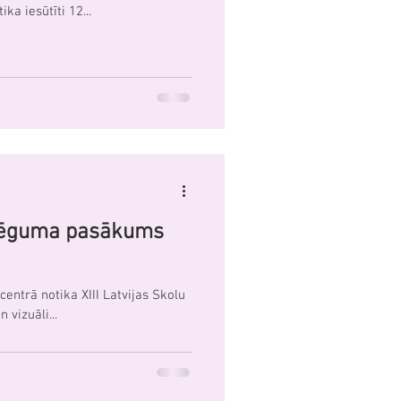
ka iesūtīti 12...
slēguma pasākums
centrā notika XIII Latvijas Skolu
vizuāli...