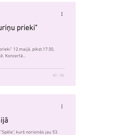
riņu prieki"
ieki" 12.maijā, plkst.17:30,
ē. Koncertā...
ijā
Spēle”, kurš norisinās jau 53.