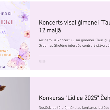
Koncerts visai ģimenei "Tau
12.maijā
Aicinām uz koncertu visai ģimenei "Tauriņu pr
Grobiņas Skolēnu interešu centra 2.stāva zāl
Konkurss "Lidice 2025" Čeh
Noslēdzies tēlotājmākslas konkurss izstāde “