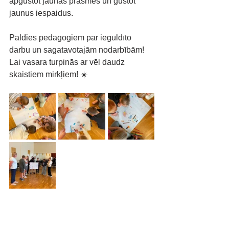
apgūstot jaunas prasmes un gūstot 
jaunus iespaidus.
Paldies pedagogiem par ieguldīto 
darbu un sagatavotajām nodarbībām! 
Lai vasara turpinās ar vēl daudz 
skaistiem mirkļiem! ☀️