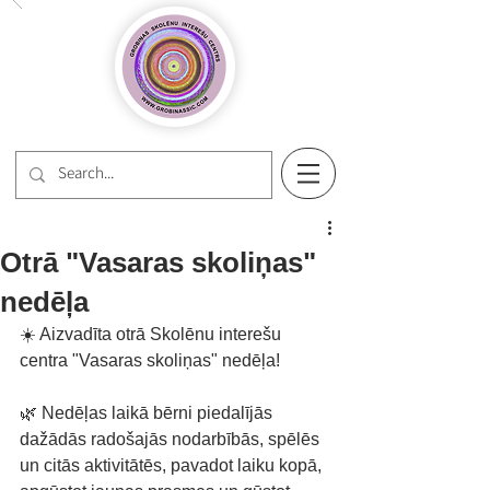
Otrā "Vasaras skoliņas"
nedēļa
☀️ Aizvadīta otrā Skolēnu interešu 
centra "Vasaras skoliņas" nedēļa!
🌿 Nedēļas laikā bērni piedalījās 
dažādās radošajās nodarbībās, spēlēs 
un citās aktivitātēs, pavadot laiku kopā, 