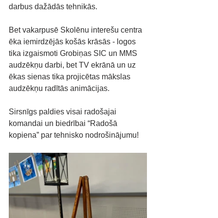
darbus dažādās tehnikās.
Bet vakarpusē Skolēnu interešu centra 
ēka iemirdzējās košās krāsās - logos 
tika izgaismoti Grobiņas SIC un MMS 
audzēkņu darbi, bet TV ekrānā un uz 
ēkas sienas tika projicētas mākslas 
audzēkņu radītās animācijas.
Sirsnīgs paldies visai radošajai 
komandai un biedrībai “Radošā 
kopiena” par tehnisko nodrošinājumu!