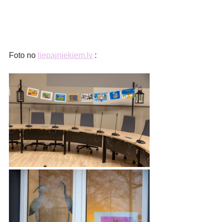
Foto no 
liepajniekiem.lv
 :