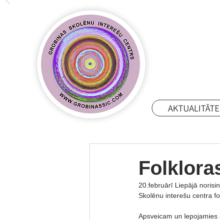
AKTUALITĀTE
Folklora
20.februārī Liepājā norisi
Skolēnu interešu centra fo
Apsveicam un lepojamies a