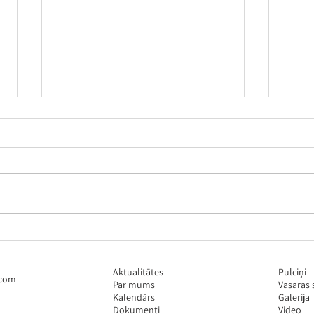
Pirmā "Vasaras skoliņas"
Dien
nedēļa
mūsd
sadr
Aktualitātes
Pulciņi
"Dej
.com
Par mums
Vasaras 
Kalendārs
Galerija
Dokumenti
Video