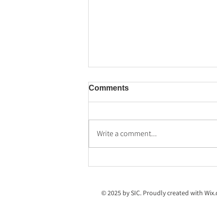
Comments
Write a comment...
Otrā "Vasaras skoliņas"
nedēļa
© 2025 by SIC. Proudly created with
Wix