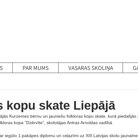
S
PAR MUMS
VASARAS SKOLIŅA
G
s kopu skate Liepājā
nājās Kurzemes bērnu un jauniešu folkloras kopu skate, kurā piedalījās 
lkloras kopa "Dzērvīte", skolotājas Antras Arnoldas vadībā.
r iegūto 1.pakāpes diplomu un ceļazīmi uz XIII Latvijas skolu jaunatn