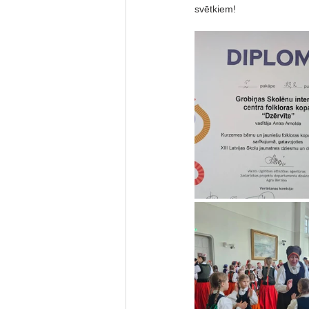
svētkiem!